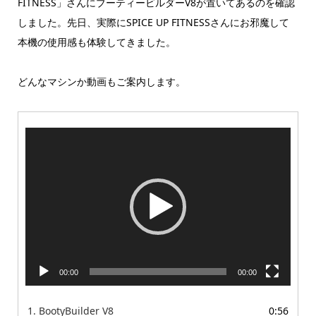
FITNESS」
さんにブーティービルダーV8が置いてあるのを確認
しました。先日、実際にSPICE UP FITNESSさんにお邪魔して
本機の使用感も体験してきました。
どんなマシンか動画もご案内します。
動
画
プ
レ
ー
ヤ
ー
00:00
00:00
1.
BootyBuilder V8
0:56